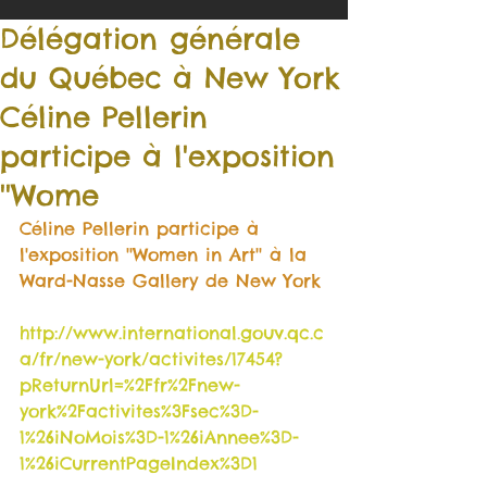
Délégation générale
du Québec à New York
Céline Pellerin
participe à l'exposition
''Wome
Céline Pellerin participe à 
l'exposition ''Women in Art'' à la 
Ward-Nasse Gallery de New York
http://www.international.gouv.qc.c
a/fr/new-york/activites/17454?
pReturnUrl=%2Ffr%2Fnew-
york%2Factivites%3Fsec%3D-
1%26iNoMois%3D-1%26iAnnee%3D-
1%26iCurrentPageIndex%3D1