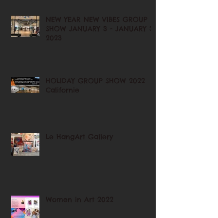
NEW YEAR NEW VIBES GROUP
SHOW JANUARY 3 - JANUARY 31
2023
HOLIDAY GROUP SHOW 2022
Californie
Le HangArt Gallery
Women in Art 2022