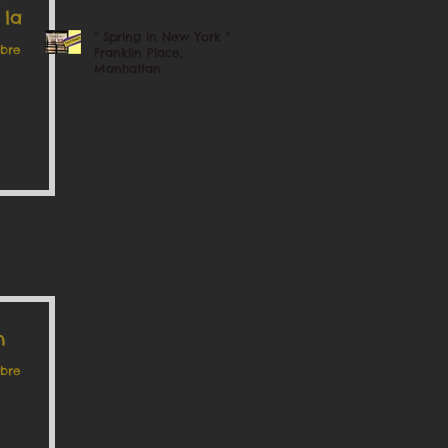
 la
'' Spring in New York ''
mbre
Franklin Place,
Manhattan
n
mbre