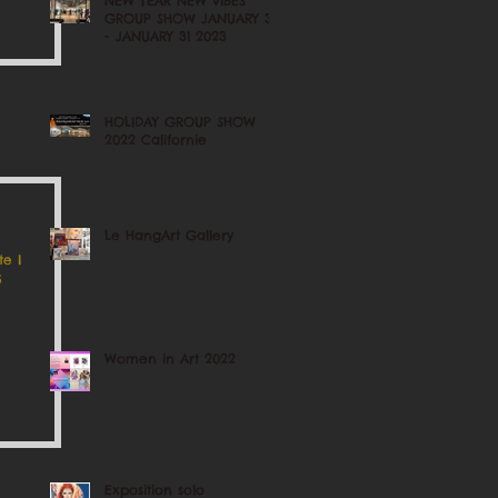
NEW YEAR NEW VIBES
GROUP SHOW JANUARY 3
- JANUARY 31 2023
HOLIDAY GROUP SHOW
2022 Californie
Le HangArt Gallery
e I
Women in Art 2022
Exposition solo