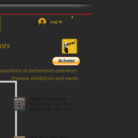
Log In
Contact
nts
xpositions et événements antérieurs
Previous exhibitions and events
ARTEXPO NEW YORK
2023Artexpo New York
202330 mars au 2 avril
2023March 30th - April 2,
2023