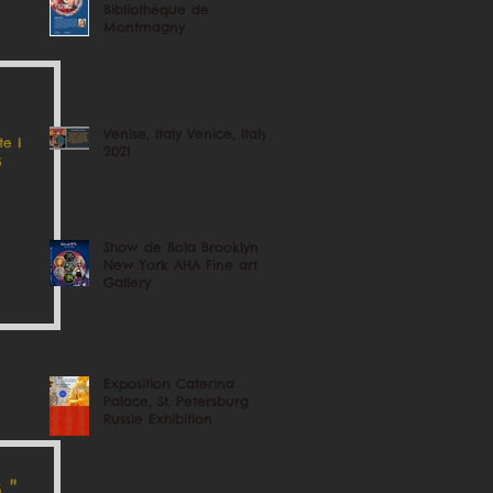
Bibliothèque de
Montmagny
Venise, Italy Venice, Italy
e I
2021
Show de Bola Brooklyn
New York AHA Fine art
Gallery
Exposition Caterina
Palace, St. Petersburg
Russie Exhibition
''